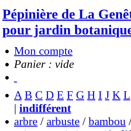
Pépinière de La Genête
pour jardin botanique
Mon compte
Panier : vide
A
B
C
D
E
F
G
H
I
J
K
L
|
indifférent
arbre
/
arbuste
/
bambou