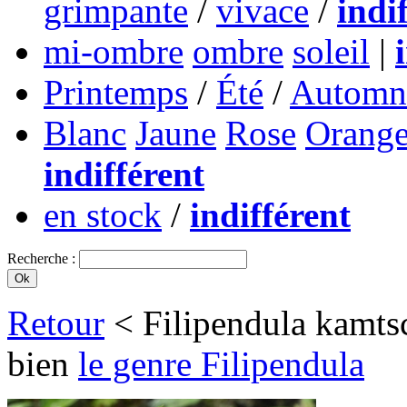
grimpante
/
vivace
/
indi
mi-ombre
ombre
soleil
|
Printemps
/
Été
/
Automn
Blanc
Jaune
Rose
Orang
indifférent
en stock
/
indifférent
Recherche :
Retour
< Filipendula kamts
bien
le genre Filipendula