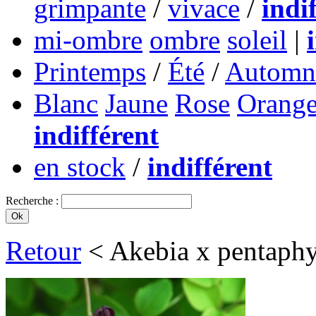
grimpante
/
vivace
/
indi
mi-ombre
ombre
soleil
|
Printemps
/
Été
/
Automn
Blanc
Jaune
Rose
Orang
indifférent
en stock
/
indifférent
Recherche :
Retour
< Akebia x pentaphy