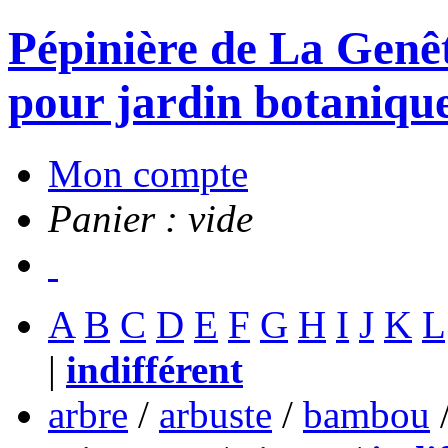
Pépinière de La Genête
pour jardin botanique
Mon compte
Panier : vide
A
B
C
D
E
F
G
H
I
J
K
L
|
indifférent
arbre
/
arbuste
/
bambou