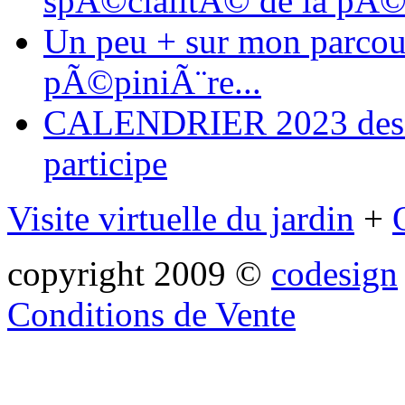
spÃ©cialitÃ© de la pÃ©
Un peu + sur mon parcours
pÃ©piniÃ¨re...
CALENDRIER 2023 des ma
participe
Visite virtuelle du jardin
+
copyright 2009 ©
codesign
Conditions de Vente