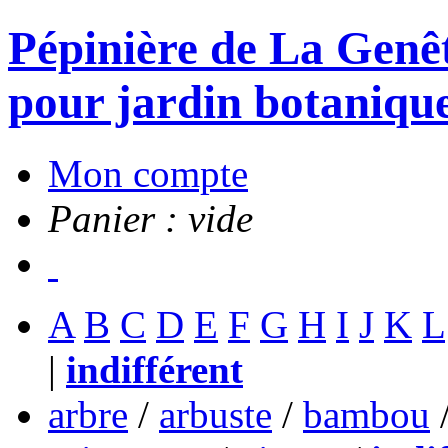
Pépinière de La Genête
pour jardin botanique
Mon compte
Panier : vide
A
B
C
D
E
F
G
H
I
J
K
L
|
indifférent
arbre
/
arbuste
/
bambou