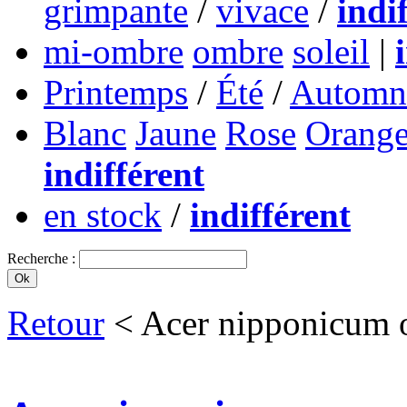
grimpante
/
vivace
/
indi
mi-ombre
ombre
soleil
|
Printemps
/
Été
/
Automn
Blanc
Jaune
Rose
Orang
indifférent
en stock
/
indifférent
Recherche :
Retour
< Acer nipponicum 