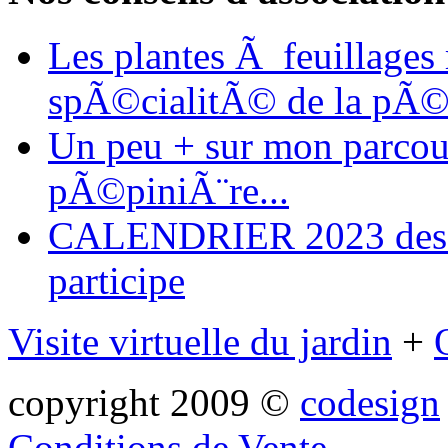
Les plantes Ã feuillages
spÃ©cialitÃ© de la pÃ©
Un peu + sur mon parcours
pÃ©piniÃ¨re...
CALENDRIER 2023 des ma
participe
Visite virtuelle du jardin
+
copyright 2009 ©
codesign
Conditions de Vente