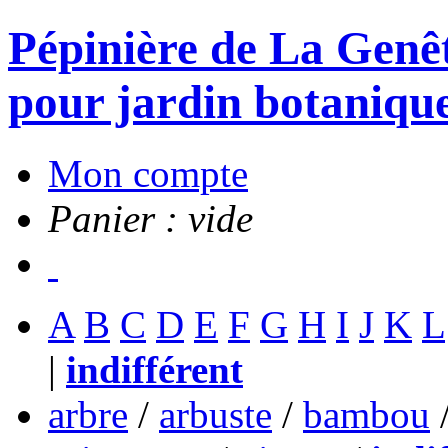
Pépinière de La Genête
pour jardin botanique
Mon compte
Panier : vide
A
B
C
D
E
F
G
H
I
J
K
L
|
indifférent
arbre
/
arbuste
/
bambou