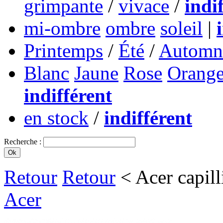
grimpante
/
vivace
/
indi
mi-ombre
ombre
soleil
|
Printemps
/
Été
/
Automn
Blanc
Jaune
Rose
Orang
indifférent
en stock
/
indifférent
Recherche :
Retour
Retour
< Acer capil
Acer