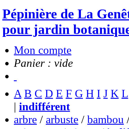
Pépinière de La Genête
pour jardin botanique
Mon compte
Panier : vide
A
B
C
D
E
F
G
H
I
J
K
L
|
indifférent
arbre
/
arbuste
/
bambou