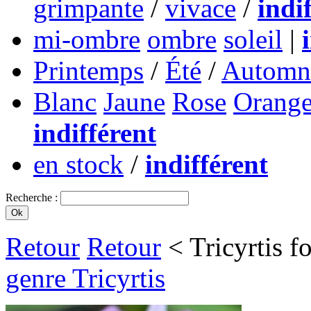
grimpante
/
vivace
/
indi
mi-ombre
ombre
soleil
|
Printemps
/
Été
/
Automn
Blanc
Jaune
Rose
Orang
indifférent
en stock
/
indifférent
Recherche :
Retour
Retour
< Tricyrtis 
genre Tricyrtis