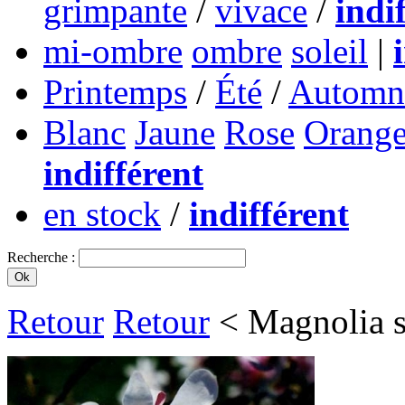
grimpante
/
vivace
/
indi
mi-ombre
ombre
soleil
|
Printemps
/
Été
/
Automn
Blanc
Jaune
Rose
Orang
indifférent
en stock
/
indifférent
Recherche :
Retour
Retour
< Magnolia s