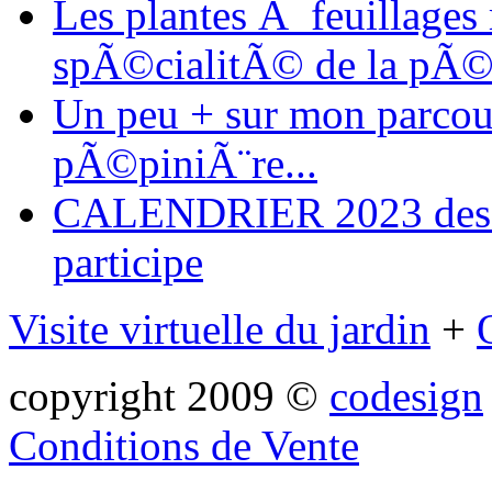
Les plantes Ã feuillages
spÃ©cialitÃ© de la pÃ©
Un peu + sur mon parcours
pÃ©piniÃ¨re...
CALENDRIER 2023 des ma
participe
Visite virtuelle du jardin
+
copyright 2009 ©
codesign
Conditions de Vente