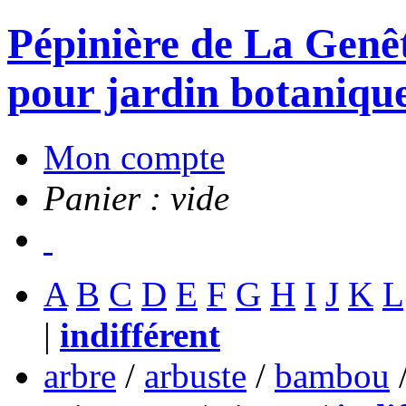
Pépinière de La Genête
pour jardin botanique
Mon compte
Panier : vide
A
B
C
D
E
F
G
H
I
J
K
L
|
indifférent
arbre
/
arbuste
/
bambou