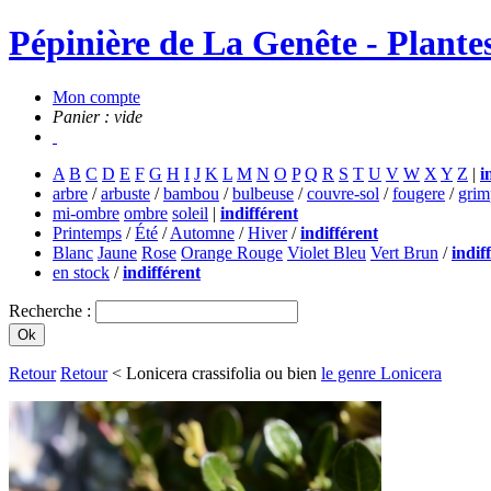
Pépinière de La Genête - Plantes
Mon compte
Panier : vide
A
B
C
D
E
F
G
H
I
J
K
L
M
N
O
P
Q
R
S
T
U
V
W
X
Y
Z
|
i
arbre
/
arbuste
/
bambou
/
bulbeuse
/
couvre-sol
/
fougere
/
grim
mi-ombre
ombre
soleil
|
indifférent
Printemps
/
Été
/
Automne
/
Hiver
/
indifférent
Blanc
Jaune
Rose
Orange Rouge
Violet Bleu
Vert Brun
/
indif
en stock
/
indifférent
Recherche :
Retour
Retour
< Lonicera crassifolia ou bien
le genre Lonicera