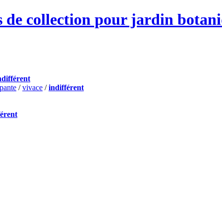
 de collection pour jardin botan
ndifférent
pante
/
vivace
/
indifférent
férent