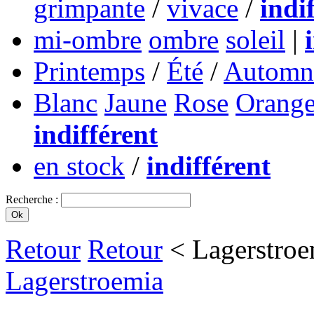
grimpante
/
vivace
/
indi
mi-ombre
ombre
soleil
|
Printemps
/
Été
/
Automn
Blanc
Jaune
Rose
Orang
indifférent
en stock
/
indifférent
Recherche :
Retour
Retour
< Lagerstroe
Lagerstroemia