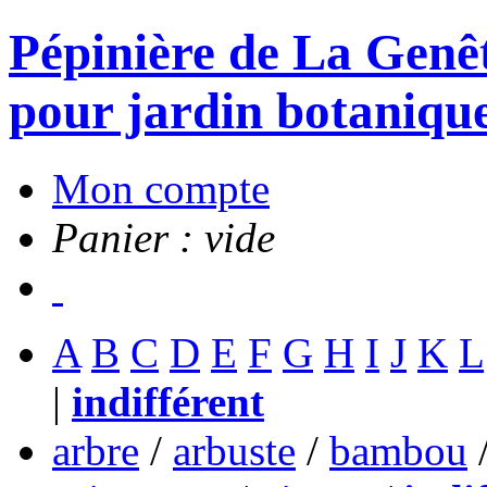
Pépinière de La Genête
pour jardin botanique
Mon compte
Panier : vide
A
B
C
D
E
F
G
H
I
J
K
L
|
indifférent
arbre
/
arbuste
/
bambou