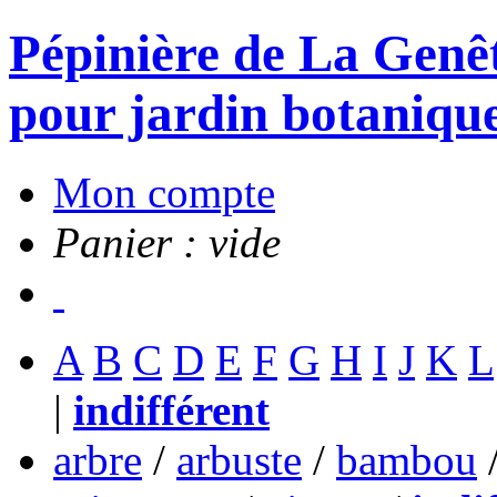
Pépinière de La Genête
pour jardin botanique
Mon compte
Panier : vide
A
B
C
D
E
F
G
H
I
J
K
L
|
indifférent
arbre
/
arbuste
/
bambou