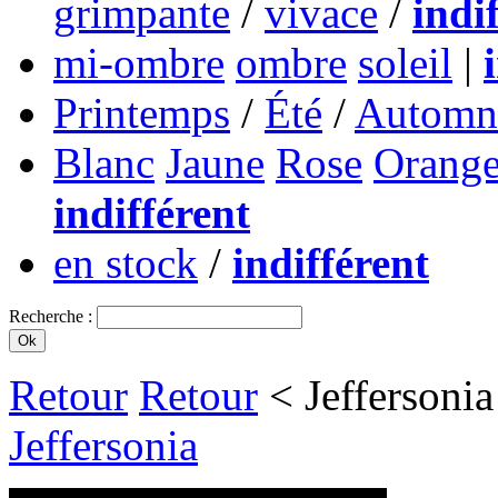
grimpante
/
vivace
/
indi
mi-ombre
ombre
soleil
|
Printemps
/
Été
/
Automn
Blanc
Jaune
Rose
Orang
indifférent
en stock
/
indifférent
Recherche :
Retour
Retour
< Jeffersonia
Jeffersonia