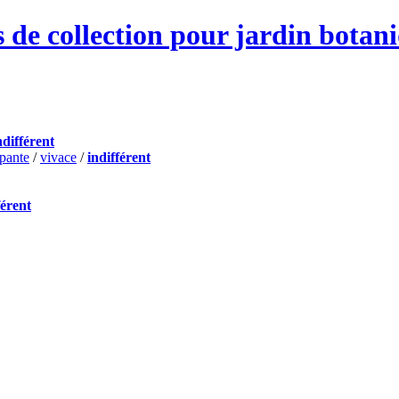
 de collection pour jardin botan
ndifférent
pante
/
vivace
/
indifférent
férent