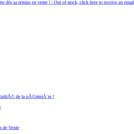
e dès sa remise en vente ! / Out of stock, click here to receive an email
cialitÃ© de la pÃ©piniÃ¨re !
e
s de Vente