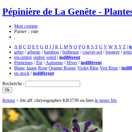
Pépinière de La Genête - Plantes
Mon compte
Panier : vide
A
B
C
D
E
F
G
H
I
J
K
L
M
N
O
P
Q
R
S
T
U
V
W
X
Y
Z
|
i
arbre
/
arbuste
/
bambou
/
bulbeuse
/
couvre-sol
/
fougere
/
grim
mi-ombre
ombre
soleil
|
indifférent
Printemps
/
Été
/
Automne
/
Hiver
/
indifférent
Blanc
Jaune
Rose
Orange Rouge
Violet Bleu
Vert Brun
/
indif
en stock
/
indifférent
Recherche :
Retour
< Iris aff. chrysographes KR3739 ou bien
le genre Iris