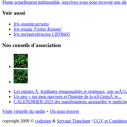
Plante actuellement indisponible, inscrivez-vous pour recevoir une alert
Voir aussi
Iris giganticaerulea
Iris ensata 'Fujino Kasane'
Iris purpureobractea CBTR605
Nos conseils d'association
Les plantes Ã feuillages remarquables et originaux, une spÃ©
Un peu + sur mon parcours et l'histoire de la pÃ©piniÃ¨re...
CALENDRIER 2023 des manifestations auxquelles je particip
Visite virtuelle du jardin
+
Où nous trouver
copyright 2009 ©
codesign
&
Servane Tranchant
/
CGV et Condition