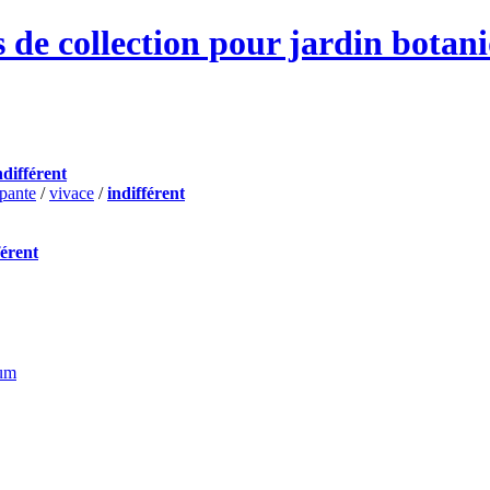
 de collection pour jardin botan
ndifférent
pante
/
vivace
/
indifférent
férent
ium