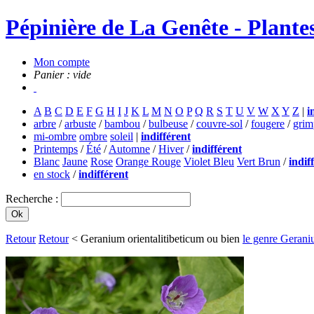
Pépinière de La Genête - Plantes
Mon compte
Panier : vide
A
B
C
D
E
F
G
H
I
J
K
L
M
N
O
P
Q
R
S
T
U
V
W
X
Y
Z
|
i
arbre
/
arbuste
/
bambou
/
bulbeuse
/
couvre-sol
/
fougere
/
grim
mi-ombre
ombre
soleil
|
indifférent
Printemps
/
Été
/
Automne
/
Hiver
/
indifférent
Blanc
Jaune
Rose
Orange Rouge
Violet Bleu
Vert Brun
/
indif
en stock
/
indifférent
Recherche :
Retour
Retour
< Geranium orientalitibeticum ou bien
le genre Geran