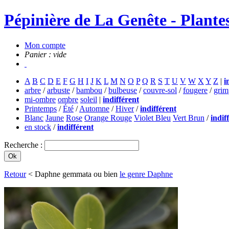
Pépinière de La Genête - Plantes
Mon compte
Panier : vide
A
B
C
D
E
F
G
H
I
J
K
L
M
N
O
P
Q
R
S
T
U
V
W
X
Y
Z
|
i
arbre
/
arbuste
/
bambou
/
bulbeuse
/
couvre-sol
/
fougere
/
grim
mi-ombre
ombre
soleil
|
indifférent
Printemps
/
Été
/
Automne
/
Hiver
/
indifférent
Blanc
Jaune
Rose
Orange Rouge
Violet Bleu
Vert Brun
/
indif
en stock
/
indifférent
Recherche :
Retour
< Daphne gemmata ou bien
le genre Daphne