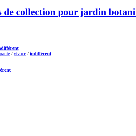
 de collection pour jardin botan
ndifférent
pante
/
vivace
/
indifférent
férent