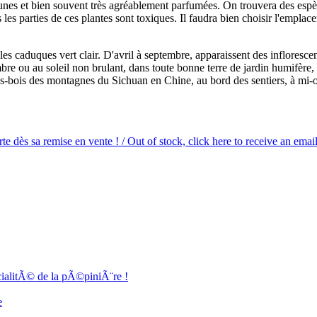
unes et bien souvent très agréablement parfumées. On trouvera des espèce
tes les parties de ces plantes sont toxiques. Il faudra bien choisir l'empla
caduques vert clair. D'avril à septembre, apparaissent des inflorescences
ombre ou au soleil non brulant, dans toute bonne terre de jardin humifère, 
s sous-bois des montagnes du Sichuan en Chine, au bord des sentiers, 
e dès sa remise en vente ! / Out of stock, click here to receive an email
cialitÃ© de la pÃ©piniÃ¨re !
e