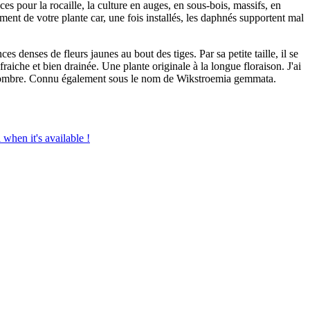
s pour la rocaille, la culture en auges, en sous-bois, massifs, en
cement de votre plante car, une fois installés, les daphnés supportent mal
 denses de fleurs jaunes au bout des tiges. Par sa petite taille, il se
fraiche et bien drainée. Une plante originale à la longue floraison. J'ai
à mi-ombre. Connu également sous le nom de Wikstroemia gemmata.
 when it's available !