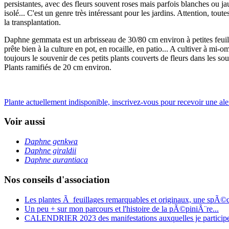
persistantes, avec des fleurs souvent roses mais parfois blanches ou ja
isolé... C'est un genre très intéressant pour les jardins. Attention, tou
la transplantation.
Daphne gemmata est un arbrisseau de 30/80 cm environ à petites feuilles 
prête bien à la culture en pot, en rocaille, en patio... A cultiver à mi-
toujours le souvenir de ces petits plants couverts de fleurs dans le
Plants ramifiés de 20 cm environ.
Plante actuellement indisponible, inscrivez-vous pour recevoir une alert
Voir aussi
Daphne genkwa
Daphne giraldii
Daphne aurantiaca
Nos conseils d'association
Les plantes Ã feuillages remarquables et originaux, une spÃ©
Un peu + sur mon parcours et l'histoire de la pÃ©piniÃ¨re...
CALENDRIER 2023 des manifestations auxquelles je particip