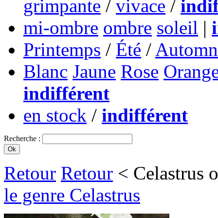
grimpante
/
vivace
/
indi
mi-ombre
ombre
soleil
|
Printemps
/
Été
/
Automn
Blanc
Jaune
Rose
Orang
indifférent
en stock
/
indifférent
Recherche :
Retour
Retour
< Celastrus o
le genre Celastrus