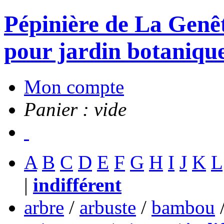
Pépinière de La Genête
pour jardin botanique
Mon compte
Panier : vide
A
B
C
D
E
F
G
H
I
J
K
L
|
indifférent
arbre
/
arbuste
/
bambou