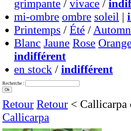
grimpante
/
vivace
/
indi
mi-ombre
ombre
soleil
|
Printemps
/
Été
/
Automn
Blanc
Jaune
Rose
Orang
indifférent
en stock
/
indifférent
Recherche :
Retour
Retour
< Callicarpa
Callicarpa