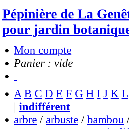
Pépinière de La Genête
pour jardin botanique
Mon compte
Panier : vide
A
B
C
D
E
F
G
H
I
J
K
L
|
indifférent
arbre
/
arbuste
/
bambou