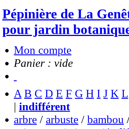
Pépinière de La Genête
pour jardin botanique
Mon compte
Panier : vide
A
B
C
D
E
F
G
H
I
J
K
L
|
indifférent
arbre
/
arbuste
/
bambou