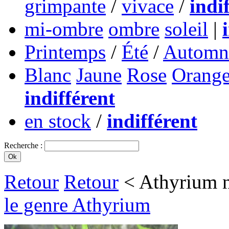
grimpante
/
vivace
/
indi
mi-ombre
ombre
soleil
|
Printemps
/
Été
/
Automn
Blanc
Jaune
Rose
Orang
indifférent
en stock
/
indifférent
Recherche :
Retour
Retour
< Athyrium n
le genre Athyrium