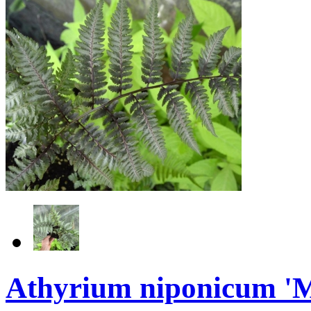
Athyrium niponicum 'M