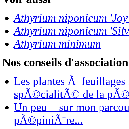
Athyrium niponicum 'Joy
Athyrium niponicum 'Silv
Athyrium minimum
Nos conseils d'association
Les plantes Ã feuillages
spÃ©cialitÃ© de la pÃ©
Un peu + sur mon parcours
pÃ©piniÃ¨re...