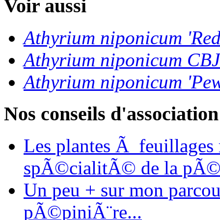
Voir aussi
Athyrium niponicum 'Red
Athyrium niponicum CB
Athyrium niponicum 'Pew
Nos conseils d'association
Les plantes Ã feuillages
spÃ©cialitÃ© de la pÃ©
Un peu + sur mon parcours
pÃ©piniÃ¨re...