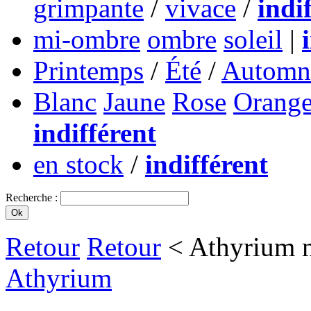
grimpante
/
vivace
/
indi
mi-ombre
ombre
soleil
|
Printemps
/
Été
/
Automn
Blanc
Jaune
Rose
Orang
indifférent
en stock
/
indifférent
Recherche :
Retour
Retour
< Athyrium 
Athyrium