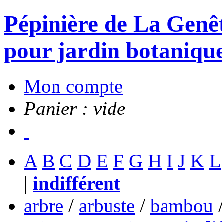
Pépinière de La Genête
pour jardin botanique
Mon compte
Panier : vide
A
B
C
D
E
F
G
H
I
J
K
L
|
indifférent
arbre
/
arbuste
/
bambou