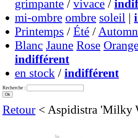
grimpante
/
vivace
/
indi
mi-ombre
ombre
soleil
|
Printemps
/
Été
/
Automn
Blanc
Jaune
Rose
Orang
indifférent
en stock
/
indifférent
Recherche :
Retour
< Aspidistra 'Milky