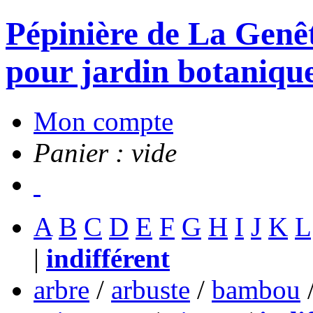
Pépinière de La Genête
pour jardin botanique
Mon compte
Panier : vide
A
B
C
D
E
F
G
H
I
J
K
L
|
indifférent
arbre
/
arbuste
/
bambou