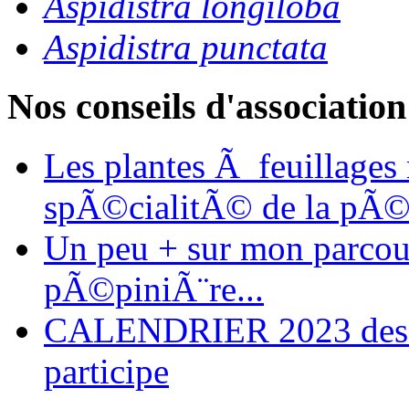
Aspidistra longiloba
Aspidistra punctata
Nos conseils d'association
Les plantes Ã feuillages
spÃ©cialitÃ© de la pÃ©
Un peu + sur mon parcours
pÃ©piniÃ¨re...
CALENDRIER 2023 des ma
participe