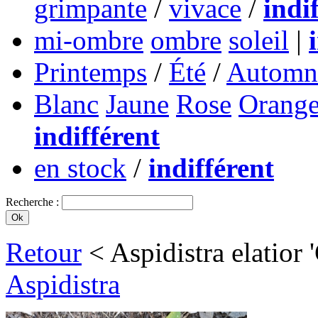
grimpante
/
vivace
/
indi
mi-ombre
ombre
soleil
|
Printemps
/
Été
/
Automn
Blanc
Jaune
Rose
Orang
indifférent
en stock
/
indifférent
Recherche :
Retour
< Aspidistra elatior 
Aspidistra