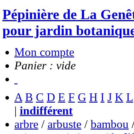
Pépinière de La Genête
pour jardin botanique
Mon compte
Panier : vide
A
B
C
D
E
F
G
H
I
J
K
L
|
indifférent
arbre
/
arbuste
/
bambou