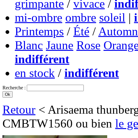
grimpante
/
vivace
/
indi
mi-ombre
ombre
soleil
|
Printemps
/
Été
/
Automn
Blanc
Jaune
Rose
Orang
indifférent
en stock
/
indifférent
Recherche :
Retour
< Arisaema thunberg
CMBTW1560 ou bien
le g