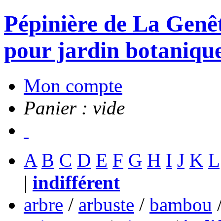
Pépinière de La Genête
pour jardin botanique
Mon compte
Panier : vide
A
B
C
D
E
F
G
H
I
J
K
L
|
indifférent
arbre
/
arbuste
/
bambou