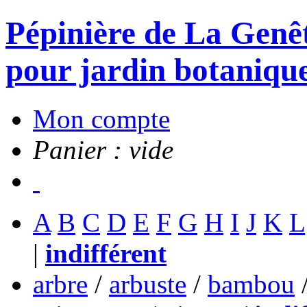
Pépinière de La Genête
pour jardin botanique
Mon compte
Panier : vide
A
B
C
D
E
F
G
H
I
J
K
L
|
indifférent
arbre
/
arbuste
/
bambou