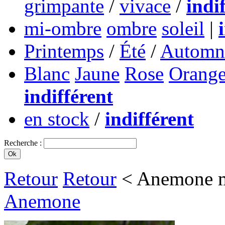
grimpante
/
vivace
/
indi
mi-ombre
ombre
soleil
|
Printemps
/
Été
/
Automn
Blanc
Jaune
Rose
Orang
indifférent
en stock
/
indifférent
Recherche :
Retour
Retour
< Anemone mu
Anemone