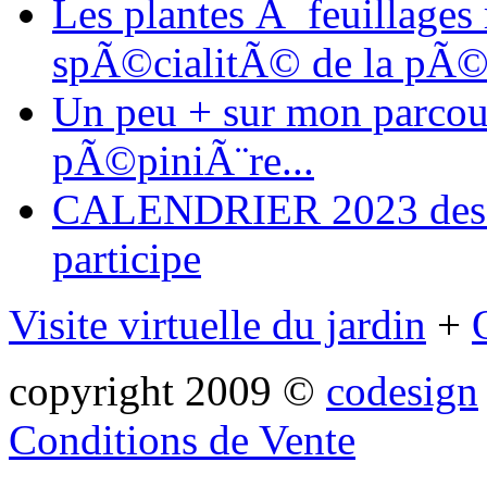
Les plantes Ã feuillages
spÃ©cialitÃ© de la pÃ©
Un peu + sur mon parcours
pÃ©piniÃ¨re...
CALENDRIER 2023 des ma
participe
Visite virtuelle du jardin
+
copyright 2009 ©
codesign
Conditions de Vente