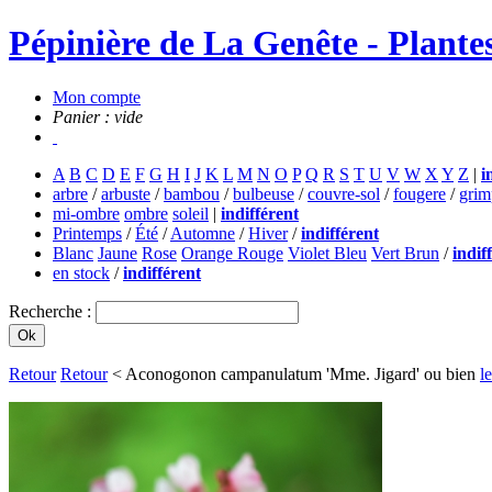
Pépinière de La Genête - Plantes
Mon compte
Panier : vide
A
B
C
D
E
F
G
H
I
J
K
L
M
N
O
P
Q
R
S
T
U
V
W
X
Y
Z
|
i
arbre
/
arbuste
/
bambou
/
bulbeuse
/
couvre-sol
/
fougere
/
grim
mi-ombre
ombre
soleil
|
indifférent
Printemps
/
Été
/
Automne
/
Hiver
/
indifférent
Blanc
Jaune
Rose
Orange Rouge
Violet Bleu
Vert Brun
/
indif
en stock
/
indifférent
Recherche :
Retour
Retour
< Aconogonon campanulatum 'Mme. Jigard' ou bien
l