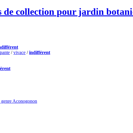
 de collection pour jardin botan
ndifférent
pante
/
vivace
/
indifférent
férent
e genre Aconogonon