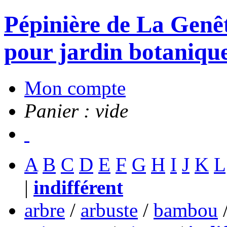
Pépinière de La Genête
pour jardin botanique
Mon compte
Panier : vide
A
B
C
D
E
F
G
H
I
J
K
L
|
indifférent
arbre
/
arbuste
/
bambou