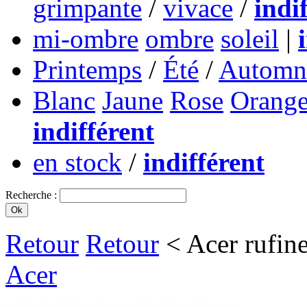
grimpante
/
vivace
/
indi
mi-ombre
ombre
soleil
|
Printemps
/
Été
/
Automn
Blanc
Jaune
Rose
Orang
indifférent
en stock
/
indifférent
Recherche :
Retour
Retour
< Acer rufine
Acer